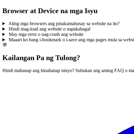
Browser at Device na mga Isyu
Aling mga browsers ang pinakamahusay sa website na ito?
Hindi mag-load ang website o napakabagal
May mga error o nag-crash ang website
Maaari ko bang i-bookmark o i-save ang mga pages mula sa websit
💬
Kailangan Pa ng Tulong?
Hindi mahanap ang hinahanap ninyo? Subukan ang aming FAQ o mak