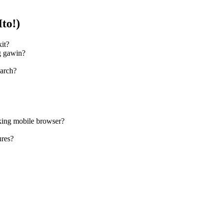
to!)
it?
g gawin?
earch?
aking mobile browser?
ures?