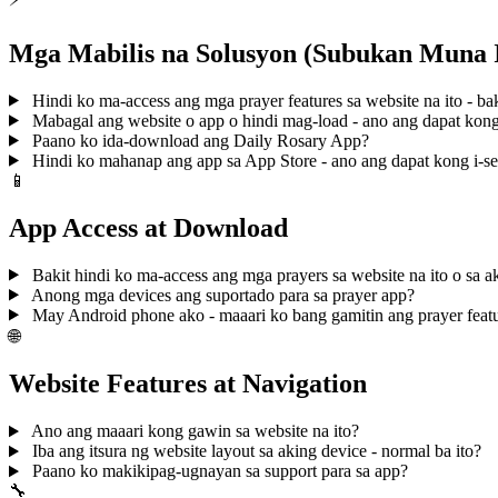
Mga Mabilis na Solusyon (Subukan Muna I
Hindi ko ma-access ang mga prayer features sa website na ito - bak
Mabagal ang website o app o hindi mag-load - ano ang dapat kon
Paano ko ida-download ang Daily Rosary App?
Hindi ko mahanap ang app sa App Store - ano ang dapat kong i-s
📱
App Access at Download
Bakit hindi ko ma-access ang mga prayers sa website na ito o sa 
Anong mga devices ang suportado para sa prayer app?
May Android phone ako - maaari ko bang gamitin ang prayer feat
🌐
Website Features at Navigation
Ano ang maaari kong gawin sa website na ito?
Iba ang itsura ng website layout sa aking device - normal ba ito?
Paano ko makikipag-ugnayan sa support para sa app?
🔧