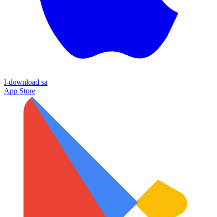
I-download sa
App Store