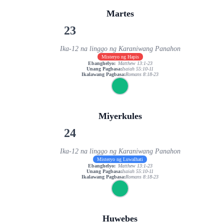
Martes
23
Ika-12 na linggo ng Karaniwang Panahon
Misteryo ng Hapis
Ebanghelyo:
Matthew 13:1-23
Unang Pagbasa:
Isaiah 55:10-11
Ikalawang Pagbasa:
Romans 8:18-23
Miyerkules
24
Ika-12 na linggo ng Karaniwang Panahon
Misteryo ng Luwalhati
Ebanghelyo:
Matthew 13:1-23
Unang Pagbasa:
Isaiah 55:10-11
Ikalawang Pagbasa:
Romans 8:18-23
Huwebes