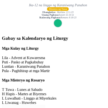
Ika-12 na linggo ng Karaniwang Panahon
Misteryo ng Tuwa
Ebanghelyo:
Matthew 13:1-23
Unang Pagbasa:
Isaiah 55:10-11
Ikalawang Pagbasa:
Romans 8:18-23
Gabay sa Kalendaryo ng Liturgy
Mga Kulay ng Liturgy
Lila - Advent at Kuwaresma
Puti - Pasko at Pagkabuhay
Luntian - Karaniwang Panahon
Pula - Paghihirap at mga Martir
Mga Misteryo ng Rosaryo
T
Tuwa - Lunes at Sabado
H
Hapis - Martes at Biyernes
L
Luwalhati - Linggo at Miyerkules
L
Liwanag - Huwebes