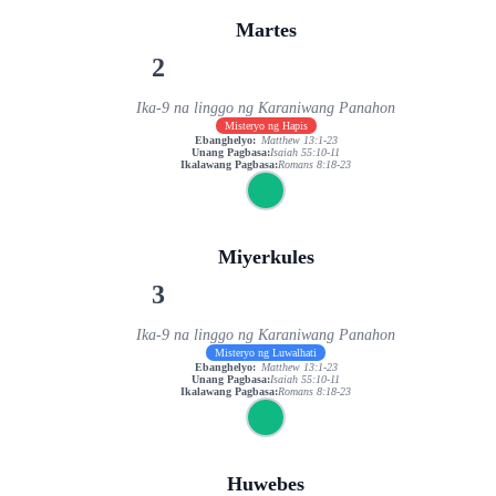
Martes
2
Ika-9 na linggo ng Karaniwang Panahon
Misteryo ng Hapis
Ebanghelyo:
Matthew 13:1-23
Unang Pagbasa:
Isaiah 55:10-11
Ikalawang Pagbasa:
Romans 8:18-23
Miyerkules
3
Ika-9 na linggo ng Karaniwang Panahon
Misteryo ng Luwalhati
Ebanghelyo:
Matthew 13:1-23
Unang Pagbasa:
Isaiah 55:10-11
Ikalawang Pagbasa:
Romans 8:18-23
Huwebes