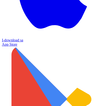
I-download sa
App Store