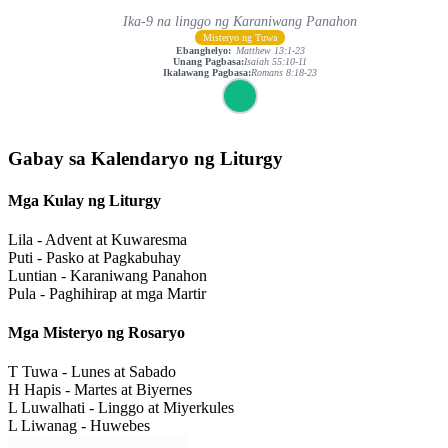
Ika-9 na linggo ng Karaniwang Panahon
Misteryo ng Tuwa
Ebanghelyo:
Matthew 13:1-23
Unang Pagbasa:
Isaiah 55:10-11
Ikalawang Pagbasa:
Romans 8:18-23
Gabay sa Kalendaryo ng Liturgy
Mga Kulay ng Liturgy
Lila - Advent at Kuwaresma
Puti - Pasko at Pagkabuhay
Luntian - Karaniwang Panahon
Pula - Paghihirap at mga Martir
Mga Misteryo ng Rosaryo
T
Tuwa - Lunes at Sabado
H
Hapis - Martes at Biyernes
L
Luwalhati - Linggo at Miyerkules
L
Liwanag - Huwebes