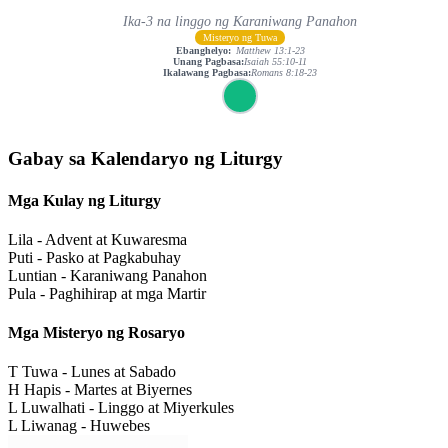
Ika-3 na linggo ng Karaniwang Panahon
Misteryo ng Tuwa
Ebanghelyo:
Matthew 13:1-23
Unang Pagbasa:
Isaiah 55:10-11
Ikalawang Pagbasa:
Romans 8:18-23
Gabay sa Kalendaryo ng Liturgy
Mga Kulay ng Liturgy
Lila - Advent at Kuwaresma
Puti - Pasko at Pagkabuhay
Luntian - Karaniwang Panahon
Pula - Paghihirap at mga Martir
Mga Misteryo ng Rosaryo
T
Tuwa - Lunes at Sabado
H
Hapis - Martes at Biyernes
L
Luwalhati - Linggo at Miyerkules
L
Liwanag - Huwebes