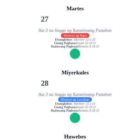
Martes
27
Ika-3 na linggo ng Karaniwang Panahon
Misteryo ng Hapis
Ebanghelyo:
Matthew 13:1-23
Unang Pagbasa:
Isaiah 55:10-11
Ikalawang Pagbasa:
Romans 8:18-23
Miyerkules
28
Ika-3 na linggo ng Karaniwang Panahon
Misteryo ng Luwalhati
Ebanghelyo:
Matthew 13:1-23
Unang Pagbasa:
Isaiah 55:10-11
Ikalawang Pagbasa:
Romans 8:18-23
Huwebes